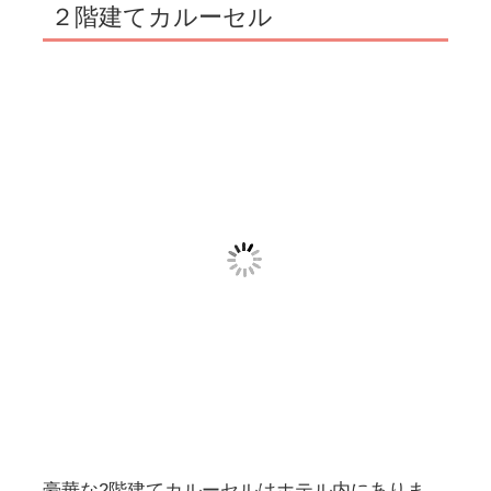
２階建てカルーセル
豪華な2階建てカルーセルはホテル内にありま
す。無料なので何度でも楽しめます♪
ロードトレイン・グラスゴートレ
イン
遊園地とホテル間を走るロードトレインと、ル
スツの高原を走るグラスゴートレインも小さい
子どもも楽しめますよ！