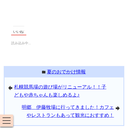
明郷 伊藤牧場に行ってきました！カフェ
arrowright
やレストランもあって観光におすすめ！
この記事をシェアする
line
twitter
facebook
hatenabookmark
コメント
コメントはありません。
toggle
navigation
down コメントを残す