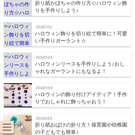
折り紙かぼちゃの作り方☆ハロウィン飾
りを手作りしよう♪
2018/7/11
ハロウィン飾りを切り絵で簡単に！可愛
い手作りガーラント☆
2018/7/23
ハロウィンリースを手作りしよう♪おし
ゃれなガーラントにもなるよ！
2018/7/19
ハロウィンの飾り付けアイディア！手作
りでおしゃれに飾っちゃおう！
2018/10/1
折り紙おばけの折り方！保育園や幼稚園
toggle
navigation
の子どもでも簡単♪