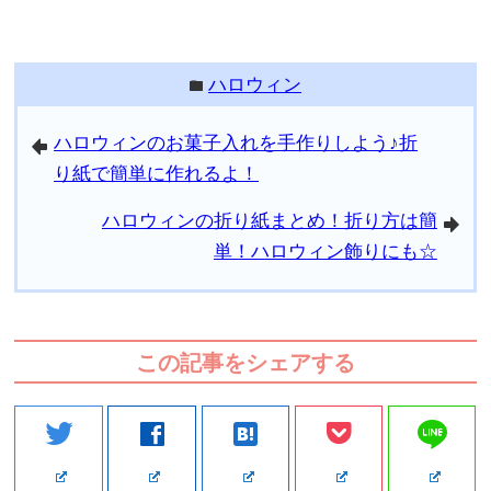
ハロウィン
folder
ハロウィンのお菓子入れを手作りしよう♪折
arrowleft
り紙で簡単に作れるよ！
ハロウィンの折り紙まとめ！折り方は簡
arrowright
単！ハロウィン飾りにも☆
この記事をシェアする
line
twitter
facebook
hatenabookmark