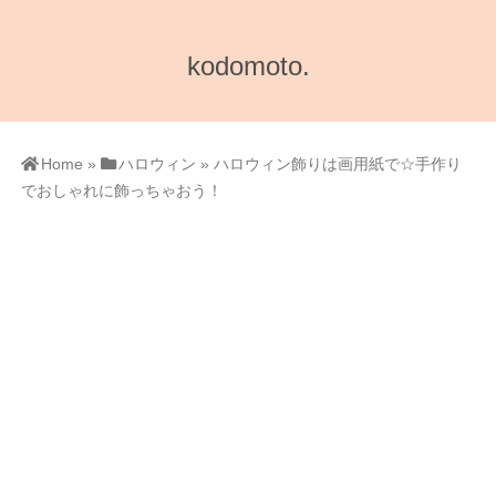
kodomoto.
Home
»
ハロウィン
»
ハロウィン飾りは画用紙で☆手作り
でおしゃれに飾っちゃおう！