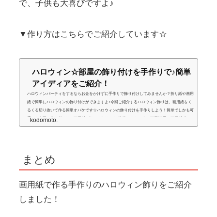
で、子供も大喜びですよ♪
▼作り方はこちらでご紹介しています☆
ハロウィン☆部屋の飾り付けを手作りで♪簡単
アイディアをご紹介！
ハロウィンパーティをするならお金をかけずに手作りで飾り付けしてみませんか？折り紙や画用
紙で簡単にハロウィンの飾り付けができますよ♪今回ご紹介するハロウィン飾りは、画用紙をく
るくる切り抜いて作る簡単オバケです☆ハロウィンの飾り付けを手作りしよう！簡単でしかも可
愛い☆今回の飾り付けは、画用紙を切って作ります♪準備するもの 白い画用紙 黒い画用紙 糸or
kodomoto.
ひも ハサミ セロテープ作り方（オバケ）①白い画用紙に下絵を描きます。（写真は見やすいよ
うにはっきり書いていますが、実際は鉛筆で薄く書いてくださいね！）②...
まとめ
画用紙で作る手作りのハロウィン飾りをご紹介
しました！