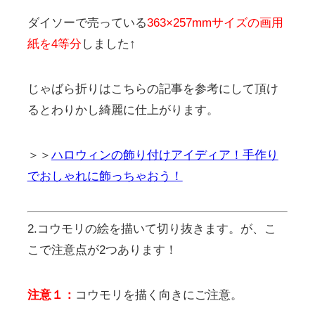
ダイソーで売っている
363×257mm
サイズの画用
紙を
4
等分
しました↑
じゃばら折りはこちらの記事を参考にして頂け
るとわりかし綺麗に仕上がります。
＞＞
ハロウィンの飾り付けアイディア！手作り
でおしゃれに飾っちゃおう！
2.コウモリの絵を描いて切り抜きます。が、こ
こで注意点が2つあります！
注意１：
コウモリを描く向きにご注意。