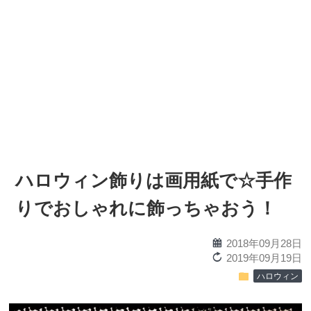
ハロウィン飾りは画用紙で☆手作
りでおしゃれに飾っちゃおう！
calendar
2018年09月28日
reload
2019年09月19日
folder
ハロウィン