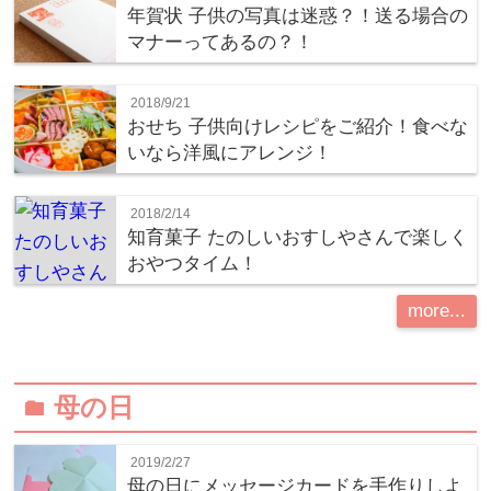
年賀状 子供の写真は迷惑？！送る場合の
マナーってあるの？！
2018/9/21
おせち 子供向けレシピをご紹介！食べな
いなら洋風にアレンジ！
2018/2/14
知育菓子 たのしいおすしやさんで楽しく
おやつタイム！
more...
母の日
folder
2019/2/27
母の日にメッセージカードを手作りしよ