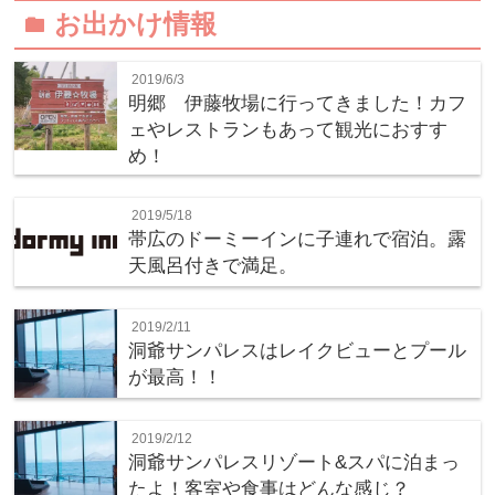
お出かけ情報
folder
2019/6/3
明郷 伊藤牧場に行ってきました！カフ
ェやレストランもあって観光におすす
め！
2019/5/18
帯広のドーミーインに子連れで宿泊。露
天風呂付きで満足。
2019/2/11
洞爺サンパレスはレイクビューとプール
が最高！！
2019/2/12
洞爺サンパレスリゾート&スパに泊まっ
たよ！客室や食事はどんな感じ？