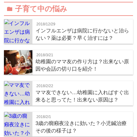
子育て中の悩み
folder
2018/12/29
インフルエンザは病院に行かないと治ら
ない？薬は必要？早く治すには？
2018/3/21
幼稚園のママ友の作り方は？出来ない原
因や会話の切り口を紹介！
2018/2/22
ママ友できない…幼稚園に入ればすぐ出
来ると思ってた！出来ない原因は？
2018/2/1
3歳の癇癪夜泣きに効いた？小児鍼治療
その後の様子は？