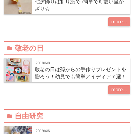
七夕飾りは折り紙で♪簡単で可愛い星か
ざり☆
more...
敬老の日
folder
2018/6/8
敬老の日は孫からの手作りプレゼントを
贈ろう！幼児でも簡単アイディア７選！
more...
自由研究
folder
2019/4/6