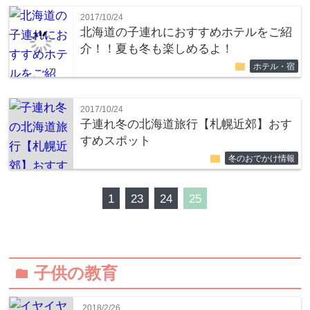
2017/10/24
北海道の子連れにおすすめホテルをご紹
介！！夏も冬も楽しめるよ！
folder
ホテル・宿
2017/10/24
子連れ冬の北海道旅行【札幌近郊】おす
すめスポット
folder
冬のおでかけ情報
1
23
24
25
子供の教育
folder
2018/2/26