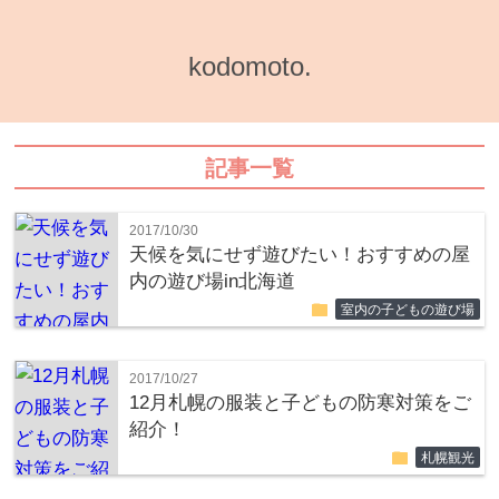
kodomoto.
記事一覧
2017/10/30
天候を気にせず遊びたい！おすすめの屋
内の遊び場in北海道
folder
室内の子どもの遊び場
2017/10/27
12月札幌の服装と子どもの防寒対策をご
紹介！
folder
札幌観光